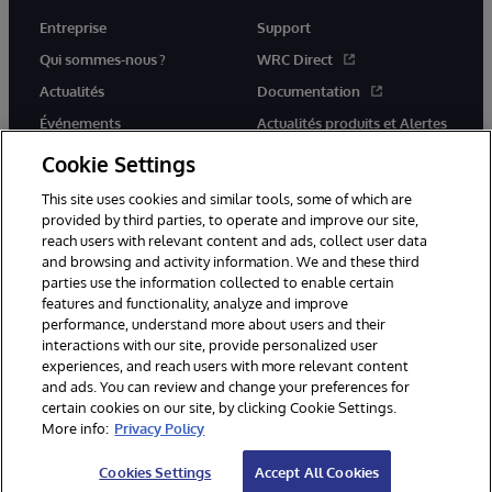
Entreprise
Support
Qui sommes-nous ?
WRC Direct
Actualités
Documentation
Événements
Actualités produits et Alertes
Rejoignez-nous
Cookie Settings
This site uses cookies and similar tools, some of which are
provided by third parties, to operate and improve our site,
reach users with relevant content and ads, collect user data
and browsing and activity information. We and these third
parties use the information collected to enable certain
© 1996-2026 InterSystems Corporation, Cambridge, MA. Tous droits
features and functionality, analyze and improve
réservés.
performance, understand more about users and their
interactions with our site, provide personalized user
Mentions légales
experiences, and reach users with more relevant content
Déclaration de confidentialité d'InterSystems Corporation
Garantie
and ads. You can review and change your preferences for
Accessibilité
certain cookies on our site, by clicking Cookie Settings.
More info:
Privacy Policy
Cookies Settings
Accept All Cookies