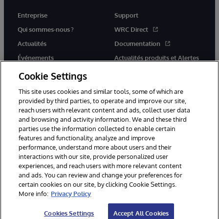
Entreprise
Support
Qui sommes-nous ?
WRC Direct
Actualités
Documentation
Événements
Actualités produits et Alertes
Rejoignez-nous
Cookie Settings
This site uses cookies and similar tools, some of which are
provided by third parties, to operate and improve our site,
reach users with relevant content and ads, collect user data
and browsing and activity information. We and these third
parties use the information collected to enable certain
© 1996-2026 InterSystems Corporation, Cambridge, MA. Tous droits
features and functionality, analyze and improve
réservés.
performance, understand more about users and their
interactions with our site, provide personalized user
Mentions légales
experiences, and reach users with more relevant content
Déclaration de confidentialité d'InterSystems Corporation
Garantie
and ads. You can review and change your preferences for
Accessibilité
certain cookies on our site, by clicking Cookie Settings.
More info:
Privacy Policy
Cookies Settings
Accept All Cookies