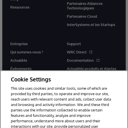
Partenaires Alliances
Ressources
Technologiques
Partenaires Cloud
InterSystems et les Startups
Entreprise
Support
Qui sommes-nous ?
WRC Direct
Actualités
Documentation
Événements
Actualités produits et Alertes
Rejoignez-nous
Cookie Settings
This site uses cookies and similar tools, some of which are
provided by third parties, to operate and improve our site,
reach users with relevant content and ads, collect user data
and browsing and activity information. We and these third
parties use the information collected to enable certain
© 1996-2026 InterSystems Corporation, Cambridge, MA. Tous droits
features and functionality, analyze and improve
réservés.
performance, understand more about users and their
interactions with our site, provide personalized user
Mentions légales