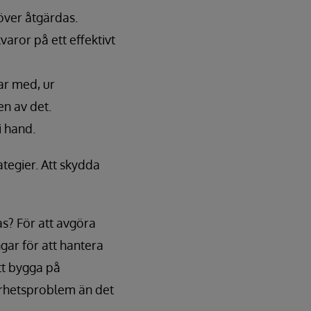
över åtgärdas.
varor på ett effektivt
ar med, ur
n av det.
i hand.
ategier. Att skydda
as? För att avgöra
gar för att hantera
tt bygga på
kerhetsproblem än det