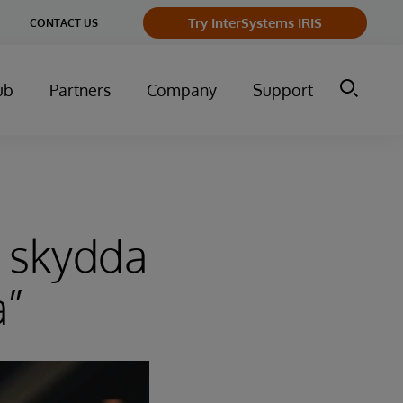
ge
Try InterSystems IRIS
CONTACT US
ry
ub
Partners
Company
Support
t skydda
a”