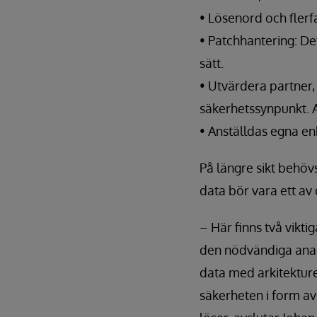
• Lösenord och flerf
• Patchhantering: Det
sätt.
• Utvärdera partner,
säkerhetssynpunkt. 
• Anställdas egna en
På längre sikt behöv
data bör vara ett av 
– Här finns två vikti
den nödvändiga analy
data med arkitekture
säkerheten i form av