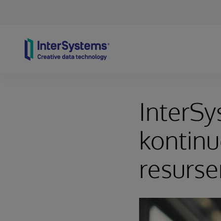
Skip to content
InterS
kontinu
resurse