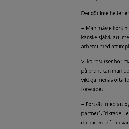
Det gör inte heller 
– Man måste kontinu
kanske självklart, me
arbetet med att imp
Vilka resurser bör m
på pränt kan man bör
viktiga menas ofta 
företaget.
– Fortsätt med att b
partner”, ”riktade”, e
du har en idé om vad