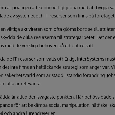
öm är poängen att kontinuerligt jobba med att bygga s
dade av systemet och IT-resurser som finns på företaget
 viktiga aktiviteten som ofta glöms bort: se till att åte
skydda de olika resurserna till strategiarbetet. Det ger e
 med de verkliga behoven på ett bättre sätt.
a de IT-resurser som valts ut? Enligt InterSystems mås
det inte finns en heltäckande strategi som anger var. Vil
en säkerhetsvärld som är stadd i ständig förändring. Jo
om alla är relevanta:
tällda är alltid den svagaste punkten. Här behövs både
öpande för att bekämpa social manipulation, nätfiske, sk
l och andra lurendrejerier.