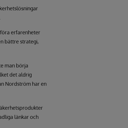
äkerhetslösningar
.
rföra erfarenheter
n bättre strategi,
te man börja
ket det aldrig
han Nordström har en
 säkerhetsprodukter
adliga länkar och