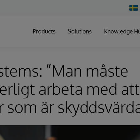
Chan
Count
Products
Solutions
Knowledge H
ystems: ”Man måste
erligt arbeta med at
r som är skyddsvärd