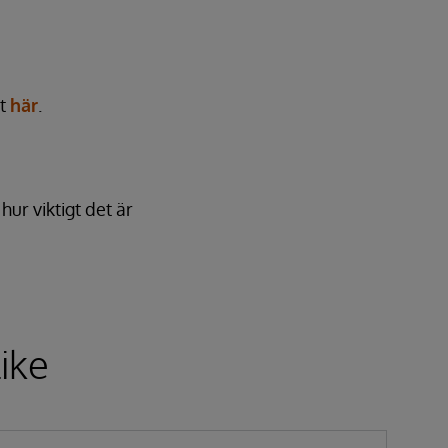
et
här
.
hur viktigt det är
ike