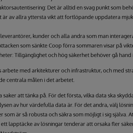
aktorsautentisering: Det är alltid en svag punkt som beh
 är av allra yttersta vikt att fortlöpande uppdatera mjuk
 leverantörer, kunder och alla andra som man interager
Attacken som sänkte Coop förra sommaren visar på vikte
heter: Tillgänglighet och hög säkerhet behöver gå hand 
s arbete med arkitekturer och infrastruktur, och med str
de centrala målen i det arbetet.
ga saker att tänka på. För det första, vilka data ska skydd
sen av hur värdefulla data är. För det andra, välj lösnin
r som är så robusta och säkra som möjligt i sig själva. A
 ett lapptäcke av lösningar tenderar att orsaka fler sä