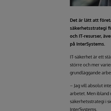
Det är lätt att för
säkerhetsstrategi f
och IT-resurser, ä
på InterSystems.
IT-säkerhet är ett st
större och mer varier
grundläggande arbet
– Jag vill absolut i
arbetet. Men ibland m
säkerhetsstrategi i 
InterSystems.