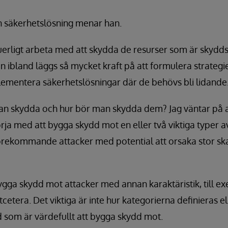
en säkerhetslösning menar han.
erligt arbeta med att skydda de resurser som är skydds
n ibland läggs så mycket kraft på att formulera strategie
lementera säkerhetslösningar där de behövs bli lidande
an skydda och hur bör man skydda dem? Jag väntar på att
ja med att bygga skydd mot en eller två viktiga typer a
förekommande attacker med potential att orsaka stor sk
ygga skydd mot attacker med annan karaktäristik, till ex
tcetera. Det viktiga är inte hur kategorierna definieras ell
 som är värdefullt att bygga skydd mot.