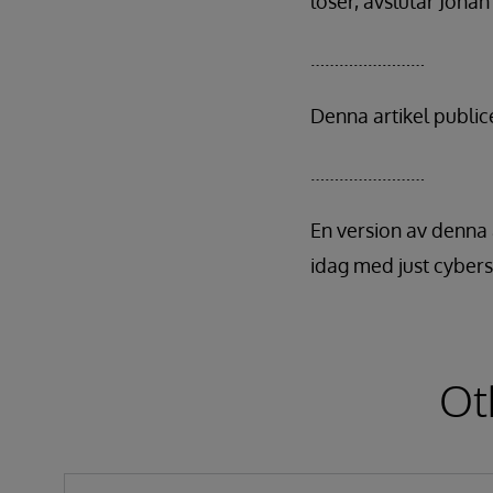
löser, avslutar Joha
……………………
Denna artikel publice
……………………
En version av denna 
idag med just cybers
Ot