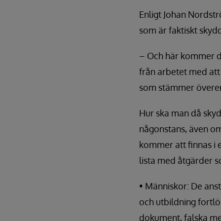
Enligt Johan Nordstr
som är faktiskt skyd
– Och här kommer den
från arbetet med att 
som stämmer överens
Hur ska man då skydd
någonstans, även om 
kommer att finnas i 
lista med åtgärder s
• Människor: De ans
och utbildning fortl
dokument, falska mej