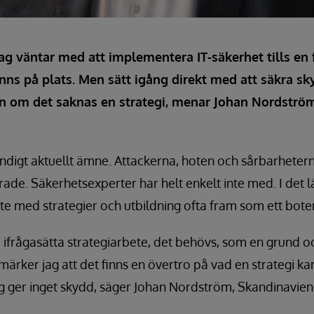
etag väntar med att implementera IT-säkerhet tills en 
inns på plats. Men sätt igång direkt med att säkra 
ven om det saknas en strategi, menar Johan Nordströ
ändigt aktuellt ämne. Attackerna, hoten och sårbarheterna 
ade. Säkerhetsexperter har helt enkelt inte med. I det lä
e med strategier och utbildning ofta fram som ett bot
nte ifrågasätta strategiarbete, det behövs, som en grund 
ärker jag att det finns en övertro på vad en strategi ka
sig ger inget skydd, säger Johan Nordström, Skandinavie