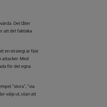
värda. Det låter
r att det faktiska
.
 en strategi är fäst
v attacker. Med
ada för det egna
empel ”stora”, ”via
er väljs ut, utan att