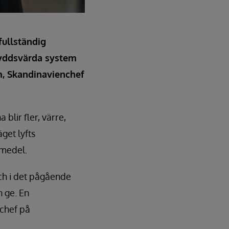
fullständig
skyddsvärda system
m, Skandinavienchef
blir fler, värre,
get lyfts
emedel.
och i det pågående
n ge. En
nchef på