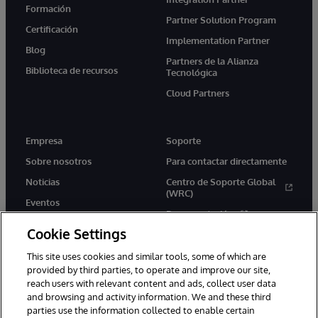
Formación
Partner Solution Program
Certificación
Implementation Partner
Blog
Partners de la Alianza
Biblioteca de recursos
Tecnológica
Cloud Partners
Empresa
Soporte
Sobre nosotros
Para contactar directamente
Noticias
Centro de Soporte Global
(WRC)
Eventos
Documentación
Empleo
Cookie Settings
Product Alerts &amp;
Advisories
This site uses cookies and similar tools, some of which are
provided by third parties, to operate and improve our site,
reach users with relevant content and ads, collect user data
and browsing and activity information. We and these third
parties use the information collected to enable certain