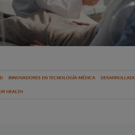
UD
INNOVADORES EN TECNOLOGÍA MÉDICA
DESARROLLADO
FOR HEALTH