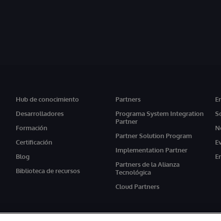
Hub de conocimiento
Partners
E
Desarrolladores
Programa System Integration
S
Partner
Formación
N
Partner Solution Program
Certificación
E
Implementation Partner
Blog
E
Partners de la Alianza
Biblioteca de recursos
Tecnológica
Cloud Partners