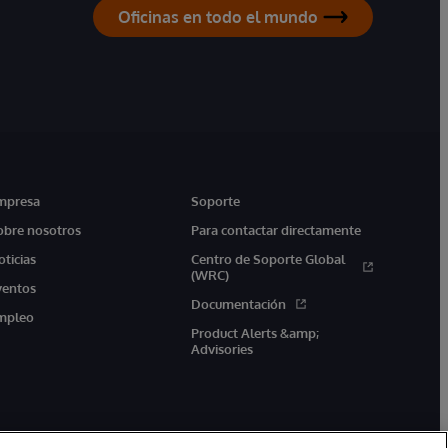
Oficinas en todo el mundo
mpresa
Soporte
obre nosotros
Para contactar directamente
oticias
Centro de Soporte Global
(WRC)
ventos
Documentación
mpleo
Product Alerts &amp;
Advisories