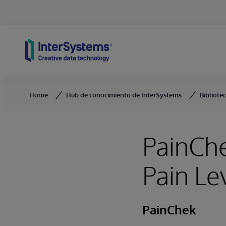
Skip to content
Home
Hub de conocimiento de InterSystems
Bibliote
PainChe
Pain Le
PainChek