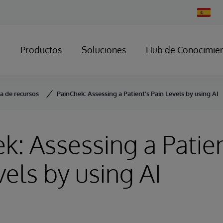
Change
Country
Productos
Soluciones
Hub de Conocimie
ca de recursos
PainChek: Assessing a Patient’s Pain Levels by using AI
k: Assessing a Patie
vels by using AI