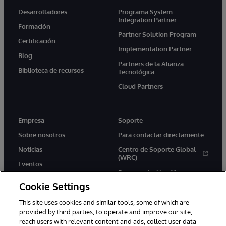
Desarrolladores
Programa System
Integration Partner
Formación
Partner Solution Program
Certificación
Implementation Partner
Blog
Partners de la Alianza
Biblioteca de recursos
Tecnológica
Cloud Partners
Empresa
Soporte
Sobre nosotros
Para contactar directamente
Noticias
Centro de Soporte Global
(WRC)
Eventos
Documentación
Empleo
Cookie Settings
Product Alerts &amp;
Advisories
This site uses cookies and similar tools, some of which are
provided by third parties, to operate and improve our site,
reach users with relevant content and ads, collect user data