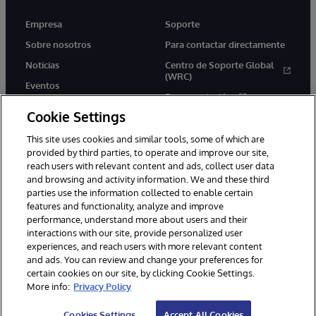
Empresa
Soporte
Sobre nosotros
Para contactar directamente
Noticias
Centro de Soporte Global
(WRC)
Eventos
Documentación
Empleo
Cookie Settings
Product Alerts &amp;
Advisories
This site uses cookies and similar tools, some of which are
provided by third parties, to operate and improve our site,
reach users with relevant content and ads, collect user data
and browsing and activity information. We and these third
parties use the information collected to enable certain
features and functionality, analyze and improve
performance, understand more about users and their
1996-2026 InterSystems Corporation, Boston, MA. Todos los
derechos reservados.
interactions with our site, provide personalized user
experiences, and reach users with more relevant content
Avisos/Términos y condiciones
Declaración de privacidad
and ads. You can review and change your preferences for
Garantía de devolución
Accesibilidad
certain cookies on our site, by clicking Cookie Settings.
More info:
Privacy Policy
Cookies Settings
Accept All Cookies