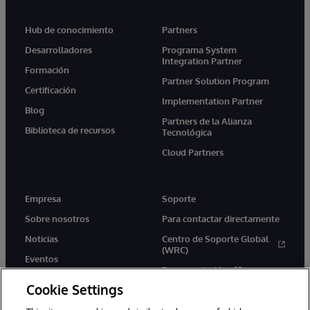
Hub de conocimiento
Partners
Desarrolladores
Programa System
Integration Partner
Formación
Partner Solution Program
Certificación
Implementation Partner
Blog
Partners de la Alianza
Biblioteca de recursos
Tecnológica
Cloud Partners
Empresa
Soporte
Sobre nosotros
Para contactar directamente
Noticias
Centro de Soporte Global
(WRC)
Eventos
Documentación
Empleo
Cookie Settings
Product Alerts &amp;
Advisories