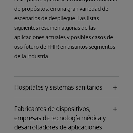
de propósitos, en una gran variedad de
escenarios de despliegue. Las listas
siguientes resumen algunas de las
aplicaciones actuales y posibles casos de
uso futuro de FHIR en distintos segmentos
de la industria.
Hospitales y sistemas sanitarios
Caso práctico:
API de acceso de pacientes
Oportunidad:
Cumplir la norma CMS-9115-F
Fabricantes de dispositivos,
de interoperabilidad y acceso de pacientes de
empresas de tecnología médica y
los Centros de Servicios de Medicare y
desarrolladores de aplicaciones
Medicaid de EE.UU., que exige a los