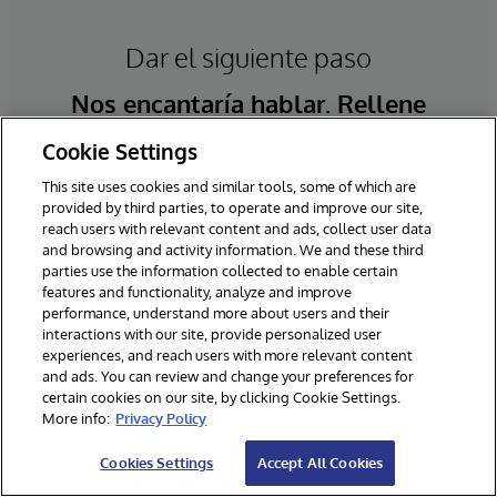
Dar el siguiente paso
Nos encantaría hablar. Rellene
algunos datos y nos pondremos en
Cookie Settings
contacto con usted.
This site uses cookies and similar tools, some of which are
provided by third parties, to operate and improve our site,
reach users with relevant content and ads, collect user data
and browsing and activity information. We and these third
*Campos obligatorios
parties use the information collected to enable certain
features and functionality, analyze and improve
performance, understand more about users and their
interactions with our site, provide personalized user
experiences, and reach users with more relevant content
and ads. You can review and change your preferences for
certain cookies on our site, by clicking Cookie Settings.
More info:
Privacy Policy
Cookies Settings
Accept All Cookies