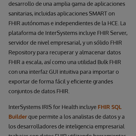
Centros de Servicios de Medicare y Medicaid
que son un requisito obligatorio para todos
desarrollo de una amplia gama de aplicaciones
de Estados Unidos.
los sistemas de HCE desde 2022.
sanitarias, incluidas aplicaciones SMART on
FHIR autónomas e independientes de la HCE. La
Caso de uso:
Ensayos clínicos e investigación
Oportunidad:
Utilizar FHIR para compartir sin
plataforma de InterSystems incluye FHIR Server,
fisuras datos de pacientes para el
servidor de nivel empresarial, y un sólido FHIR
reclutamiento y el análisis en ensayos clínicos,
Repository para recuperar y almacenar datos
acelerando los procesos de investigación
FHIR a escala, así como una utilidad Bulk FHIR
clínica.
con una interfaz GUI intuitiva para importar o
exportar de forma fácil y eficiente grandes
conjuntos de datos FHIR.
InterSystems IRIS for Health incluye
FHIR SQL
Builder
que permite a los analistas de datos y a
los desarrolladores de inteligencia empresarial
trabajar con datos FHIR utilizando herramientas