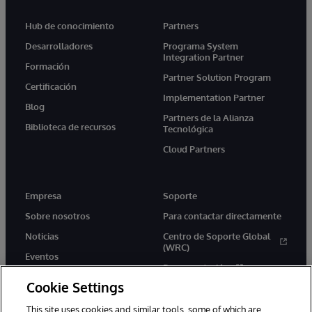
Hub de conocimiento
Partners
Desarrolladores
Programa System
Integration Partner
Formación
Partner Solution Program
Certificación
Implementation Partner
Blog
Partners de la Alianza
Biblioteca de recursos
Tecnológica
Cloud Partners
Empresa
Soporte
Sobre nosotros
Para contactar directamente
Noticias
Centro de Soporte Global
(WRC)
Eventos
Documentación
Empleo
Cookie Settings
Product Alerts &amp;
Advisories
This site uses cookies and similar tools, some of which are