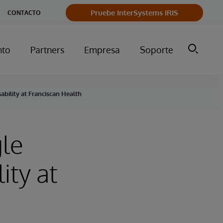
Pruebe InterSystems IRIS
CONTACTO
nto
Partners
Empresa
Soporte
ability at Franciscan Health
gle
ity at