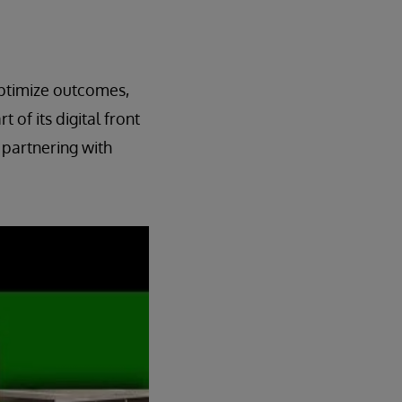
optimize outcomes,
 of its digital front
 partnering with