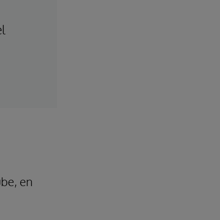
el
n
ube, en