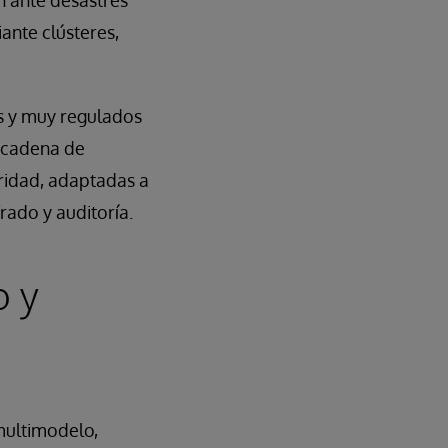
n ante desastres
ante clústeres,
os y muy regulados
a cadena de
ridad, adaptadas a
frado y auditoría.
o y
multimodelo,