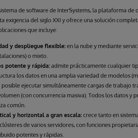
osistema de software de InterSystems, la plataforma de
a exigencia del siglo XXI y ofrece una solución comple
plicaciones que incluye:
idad y despliegue flexible:
en la nube y mediante servici
stalaciones) o mixto.
s potente y rápida:
admite prácticamente cualquier ti
ructura los datos en una amplia variedad de modelos (m
ce posible ejecutar simultáneamente cargas de trabajo t
volumen (con concurrencia masiva). Todos los datos y p
nza común.
tical y horizontal a gran escala:
crece tanto en sistem
lústeres de varios servidores, con funciones propietari
ibuido potentes y rápidas.