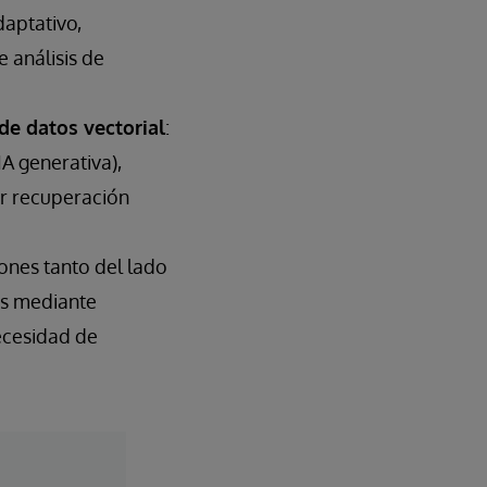
daptativo,
 análisis de
de datos vectorial
:
IA generativa),
or recuperación
ones tanto del lado
os mediante
necesidad de