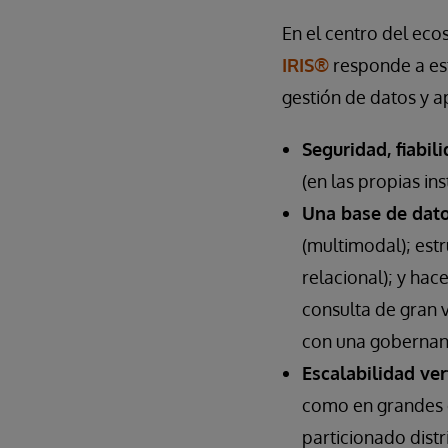
En el centro del ec
IRIS®
responde a est
gestión de datos y a
Seguridad, fiabil
(en las propias in
Una base de dato
(multimodal); est
relacional); y ha
consulta de gran 
con una goberna
Escalabilidad ver
como en grandes c
particionado distr