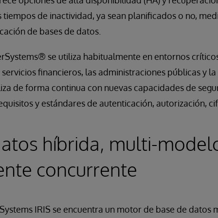
rece opciones de alta disponibilidad (HA) y recuperació
s tiempos de inactividad, ya sean planificados o no, medi
licación de bases de datos.
erSystems® se utiliza habitualmente en entornos crític
 servicios financieros, las administraciones públicas y l
aliza de forma continua con nuevas capacidades de segu
equisitos y estándares de autenticación, autorización, ci
atos híbrida, multi-model
nte concurrente
erSystems IRIS se encuentra un motor de base de datos 