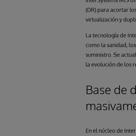
InterSystems IRIS of
(DR) para acortar lo
virtualización y dup
La tecnología de Int
como la sanidad, los
suministro. Se actu
la evolución de los r
Base de d
masivame
En el núcleo de Int