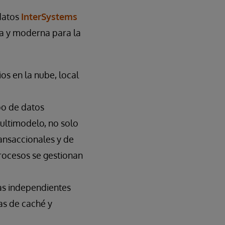
 datos
InterSystems
ta y moderna para la
os en la nube, local
po de datos
ultimodelo, no solo
ransaccionales y de
rocesos se gestionan
as independientes
as de caché y