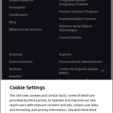
Integration Partner
Formación
Partner Solution Program
Certificación
Implementation Partner
Blog
Partners de la Alianza
Biblioteca de recursos
Tecnológica
Cloud Partners
Empresa
Soporte
Sobre nosotros
Para contactar directamente
Noticias
Centro de Soporte Global
(WRC)
Eventos
Documentación
Empleo
Cookie Settings
Product Alerts &amp;
Advisories
This site uses cookies and similar tools, some of which are
provided by third parties, to operate and improve our site,
reach users with relevant content and ads, collect user data
and browsing and activity information. We and these third