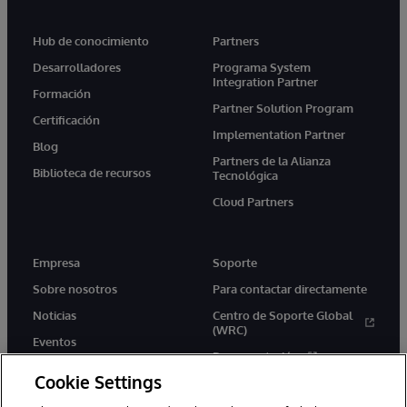
Hub de conocimiento
Partners
Desarrolladores
Programa System
Integration Partner
Formación
Partner Solution Program
Certificación
Implementation Partner
Blog
Partners de la Alianza
Biblioteca de recursos
Tecnológica
Cloud Partners
Empresa
Soporte
Sobre nosotros
Para contactar directamente
Noticias
Centro de Soporte Global
(WRC)
Eventos
Documentación
Empleo
Cookie Settings
Product Alerts &amp;
Advisories