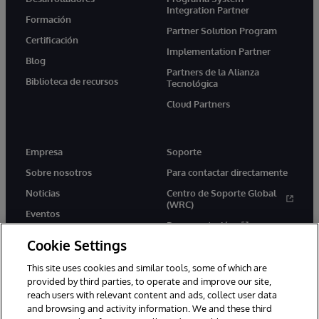
Integration Partner
Formación
Partner Solution Program
Certificación
Implementation Partner
Blog
Partners de la Alianza
Biblioteca de recursos
Tecnológica
Cloud Partners
Empresa
Soporte
Sobre nosotros
Para contactar directamente
Noticias
Centro de Soporte Global
(WRC)
Eventos
Documentación
Empleo
Cookie Settings
Product Alerts &amp;
Advisories
This site uses cookies and similar tools, some of which are
provided by third parties, to operate and improve our site,
reach users with relevant content and ads, collect user data
and browsing and activity information. We and these third