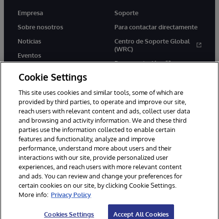
Empresa
Soporte
Sobre nosotros
Para contactar directamente
Noticias
Centro de Soporte Global
(WRC)
Eventos
Documentación
Empleo
Cookie Settings
Product Alerts &amp;
Advisories
This site uses cookies and similar tools, some of which are
provided by third parties, to operate and improve our site,
reach users with relevant content and ads, collect user data
and browsing and activity information. We and these third
parties use the information collected to enable certain
features and functionality, analyze and improve
performance, understand more about users and their
1996-2026 InterSystems Corporation, Boston, MA. Todos los
derechos reservados.
interactions with our site, provide personalized user
experiences, and reach users with more relevant content
Avisos/Términos y condiciones
Declaración de privacidad
and ads. You can review and change your preferences for
Garantía de devolución
Accesibilidad
certain cookies on our site, by clicking Cookie Settings.
More info:
Privacy Policy
Cookies Settings
Accept All Cookies