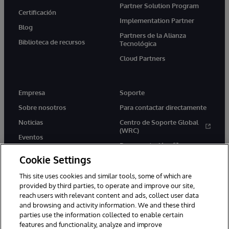
Partner Solution Program
Certificación
Implementation Partner
Blog
Partners de la Alianza
Biblioteca de recursos
Tecnológica
Cloud Partners
Empresa
Soporte
Sobre nosotros
Para contactar directamente
Noticias
Centro de Soporte Global
(WRC)
Eventos
Documentación
Empleo
Cookie Settings
Product Alerts &amp;
Advisories
This site uses cookies and similar tools, some of which are
provided by third parties, to operate and improve our site,
reach users with relevant content and ads, collect user data
and browsing and activity information. We and these third
parties use the information collected to enable certain
features and functionality, analyze and improve