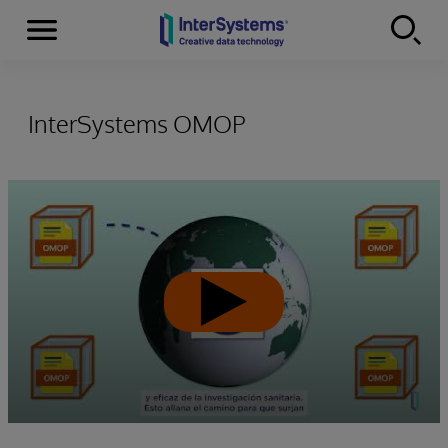
Secciones
Skip to content
InterSystems OMOP