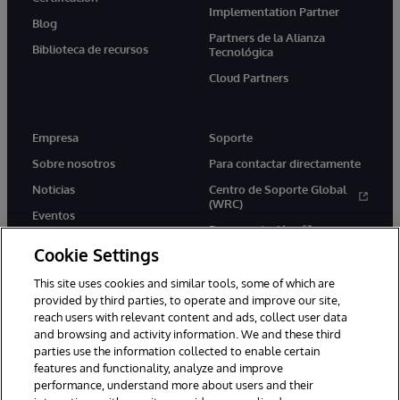
Implementation Partner
Blog
Partners de la Alianza
Biblioteca de recursos
Tecnológica
Cloud Partners
Empresa
Soporte
Sobre nosotros
Para contactar directamente
Noticias
Centro de Soporte Global
(WRC)
Eventos
Documentación
Empleo
Cookie Settings
Product Alerts &amp;
Advisories
This site uses cookies and similar tools, some of which are
provided by third parties, to operate and improve our site,
reach users with relevant content and ads, collect user data
and browsing and activity information. We and these third
parties use the information collected to enable certain
features and functionality, analyze and improve
performance, understand more about users and their
1996-2026 InterSystems Corporation, Boston, MA. Todos los