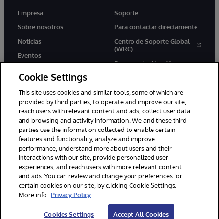
Empresa
Soporte
Sobre nosotros
Para contactar directamente
Noticias
Centro de Soporte Global
(WRC)
Eventos
Documentación
Empleo
Cookie Settings
Product Alerts &amp;
Advisories
This site uses cookies and similar tools, some of which are
provided by third parties, to operate and improve our site,
reach users with relevant content and ads, collect user data
and browsing and activity information. We and these third
parties use the information collected to enable certain
features and functionality, analyze and improve
performance, understand more about users and their
1996-2026 InterSystems Corporation, Boston, MA. Todos los
derechos reservados.
interactions with our site, provide personalized user
experiences, and reach users with more relevant content
Avisos/Términos y condiciones
Declaración de privacidad
and ads. You can review and change your preferences for
Garantía de devolución
Accesibilidad
certain cookies on our site, by clicking Cookie Settings.
More info:
Privacy Policy
Cookies Settings
Accept All Cookies