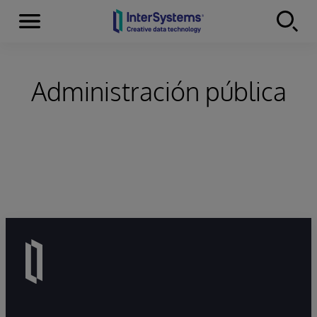
Secciones
Skip to content
Administración pública