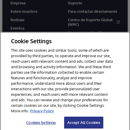
Empresa
Soporte
Sobre nosotros
Para contactar directamente
Noticias
Centro de Soporte Global
(WRC)
Eventos
Documentación
Empleo
Cookie Settings
Product Alerts &amp;
Advisories
This site uses cookies and similar tools, some of which are
provided by third parties, to operate and improve our site,
reach users with relevant content and ads, collect user data
and browsing and activity information. We and these third
parties use the information collected to enable certain
features and functionality, analyze and improve
performance, understand more about users and their
1996-2026 InterSystems Corporation, Boston, MA. Todos los
interactions with our site, provide personalized user
derechos reservados.
experiences, and reach users with more relevant content
Avisos/Términos y condiciones
Declaración de privacidad
and ads. You can review and change your preferences for
Garantía de devolución
Accesibilidad
certain cookies on our site, by clicking Cookie Settings.
More info:
Privacy Policy
Cookies Settings
Accept All Cookies