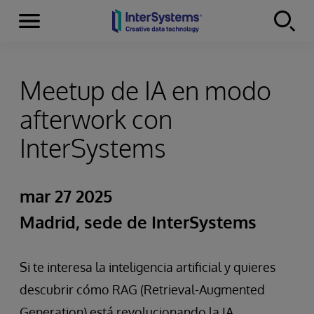
Secciones
Skip to content
Meetup de IA en modo
afterwork con
InterSystems
mar 27 2025
Madrid, sede de InterSystems
Si te interesa la inteligencia artificial y quieres
descubrir cómo RAG (Retrieval-Augmented
Generation) está revolucionando la IA