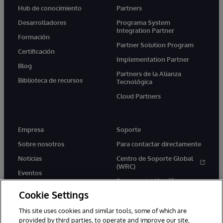
Hub de conocimiento
Partners
Desarrolladores
Programa System
Integration Partner
Formación
Partner Solution Program
Certificación
Implementation Partner
Blog
Partners de la Alianza
Biblioteca de recursos
Tecnológica
Cloud Partners
Empresa
Soporte
Sobre nosotros
Para contactar directamente
Noticias
Centro de Soporte Global
(WRC)
Eventos
Documentación
Empleo
Cookie Settings
Product Alerts &amp;
Advisories
This site uses cookies and similar tools, some of which are
provided by third parties, to operate and improve our site,