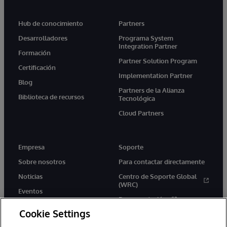
Hub de conocimiento
Partners
Desarrolladores
Programa System
Integration Partner
Formación
Partner Solution Program
Certificación
Implementation Partner
Blog
Partners de la Alianza
Biblioteca de recursos
Tecnológica
Cloud Partners
Empresa
Soporte
Sobre nosotros
Para contactar directamente
Noticias
Centro de Soporte Global
(WRC)
Eventos
Documentación
Empleo
Cookie Settings
Product Alerts &amp;
Advisories