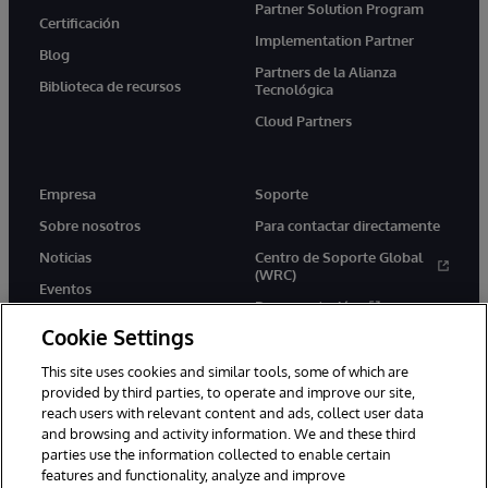
Partner Solution Program
Certificación
Implementation Partner
Blog
Partners de la Alianza
Biblioteca de recursos
Tecnológica
Cloud Partners
Empresa
Soporte
Sobre nosotros
Para contactar directamente
Noticias
Centro de Soporte Global
(WRC)
Eventos
Documentación
Empleo
Cookie Settings
Product Alerts &amp;
Advisories
This site uses cookies and similar tools, some of which are
provided by third parties, to operate and improve our site,
reach users with relevant content and ads, collect user data
and browsing and activity information. We and these third
parties use the information collected to enable certain
features and functionality, analyze and improve