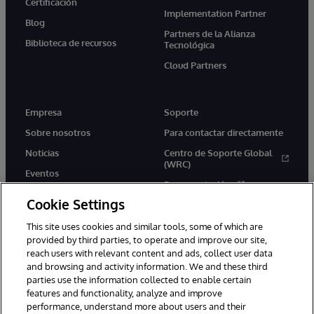
Certificación
Implementation Partner
Blog
Partners de la Alianza
Biblioteca de recursos
Tecnológica
Cloud Partners
Empresa
Soporte
Sobre nosotros
Para contactar directamente
Noticias
Centro de Soporte Global
(WRC)
Eventos
Documentación
Empleo
Cookie Settings
Product Alerts &amp;
Advisories
This site uses cookies and similar tools, some of which are
provided by third parties, to operate and improve our site,
reach users with relevant content and ads, collect user data
and browsing and activity information. We and these third
parties use the information collected to enable certain
features and functionality, analyze and improve
performance, understand more about users and their
1996-2026 InterSystems Corporation, Boston, MA. Todos los