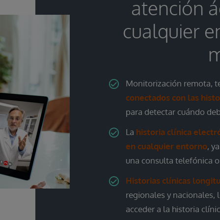
atención á
cualquier 
m
Monitorización remota, te
conectados con las histor
para detectar cuándo debe
La
historia clínica elect
en cualquier entorno
, y
una consulta telefónica o
Historias clínicas longi
regionales y nacionales, 
acceder a la historia clín