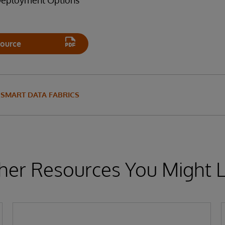
 Deployment Options
ource
SMART DATA FABRICS
her Resources You Might L