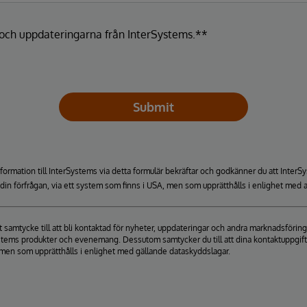
a och uppdateringarna från InterSystems.**
Submit
formation till InterSystems via detta formulär bekräftar och godkänner du att Inte
a din förfrågan, via ett system som finns i USA, men som upprätthålls i enlighet med a
itt samtycke till att bli kontaktad för nyheter, uppdateringar och andra marknadsfö
stems produkter och evenemang. Dessutom samtycker du till att dina kontaktuppgifter 
men som upprätthålls i enlighet med gällande dataskyddslagar.