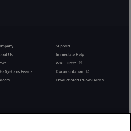
ompany
Support
bout Us
Immediate Help
ews
WRC Direct
nterSystems Events
Documentation
areers
Product Alerts & Advisories