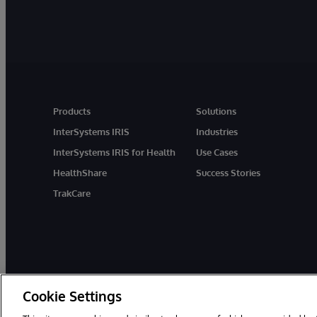
Products
Solutions
InterSystems IRIS
Industries
InterSystems IRIS for Health
Use Cases
HealthShare
Success Stories
TrakCare
Cookie Settings