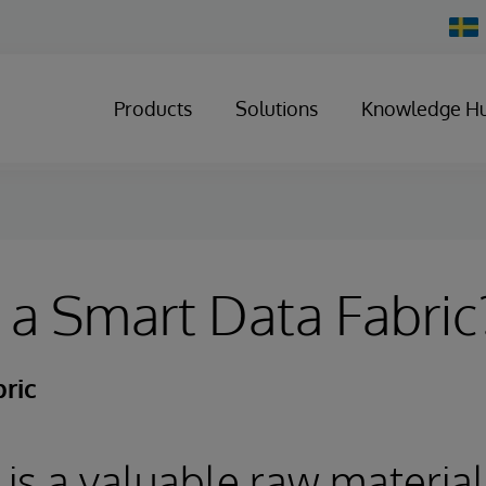
Chan
Count
Products
Solutions
Knowledge H
 a Smart Data Fabric
ric
 is a valuable raw material