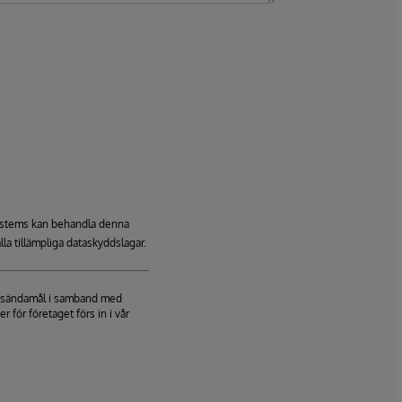
rSystems kan behandla denna
lla tillämpliga dataskyddslagar.
ringsändamål i samband med
för företaget förs in i vår