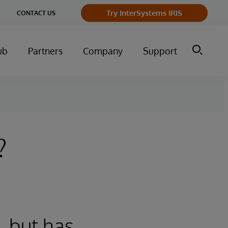
ge
Try InterSystems IRIS
CONTACT US
ry
ub
Partners
Company
Support
?
, but has