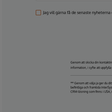
Jag vill gärna få de senaste nyhetern
Genom att skicka din kontaktin
information, i syfte att uppfyll
** Genom att välja ja ger du d
befintliga och framtida InterSy
CRM-lösning som finns i USA, 