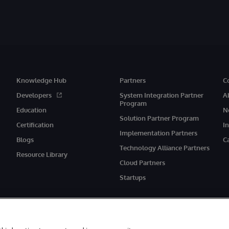
Knowledge Hub
Partners
C
Developers
System Integration Partner
A
Program
Education
N
Solution Partner Program
Certification
I
Implementation Partners
Blogs
C
Technology Alliance Partners
Resource Library
Cloud Partners
Startups