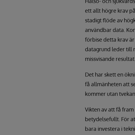
Hälso- och sjukvårds
ett allt högre krav på
stadigt flöde av högk
användbar data. Kon
förbise detta krav är
datagrund leder till
missvisande resultat
Det har skett en ökn
få allmänheten att s
kommer utan tvekan 
Vikten av att få fram
betydelsefullt. För a
bara investera i tekn