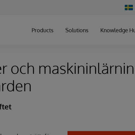
Chan
Count
Products
Solutions
Knowledge H
r och maskininlärni
ården
ftet