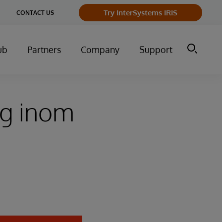
ge
Try InterSystems IRIS
CONTACT US
ry
ub
Partners
Company
Support
ng inom