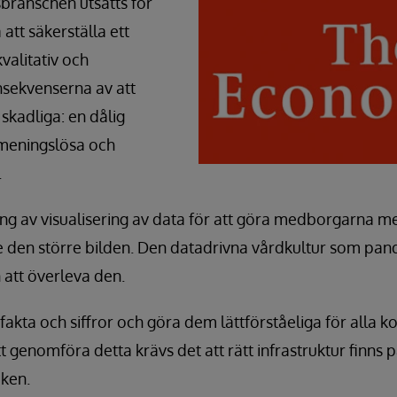
branschen utsätts för
 att säkerställa ett
valitativ och
sekvenserna av att
 skadliga: en dålig
 meningslösa och
.
ing av visualisering av data för att göra medborgarna 
e den större bilden. Den datadrivna vårdkultur som pan
att överleva den.
 fakta och siffror och göra dem lättförståeliga för alla k
tt genomföra detta krävs det att rätt infrastruktur finns p
iken.