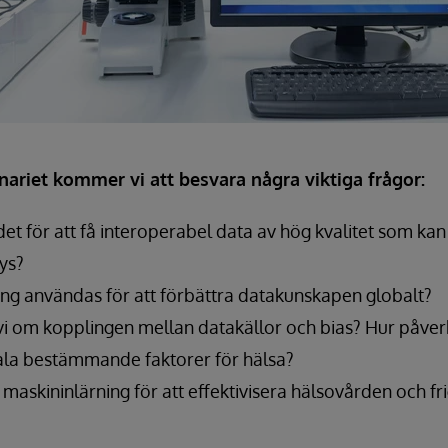
ariet kommer vi att besvara några viktiga frågor:
 det för att få interoperabel data av hög kvalitet som ka
ys?
ring användas för att förbättra datakunskapen globalt?
i om kopplingen mellan datakällor och bias? Hur påver
iala bestämmande faktorer för hälsa?
a maskininlärning för att effektivisera hälsovården och fr