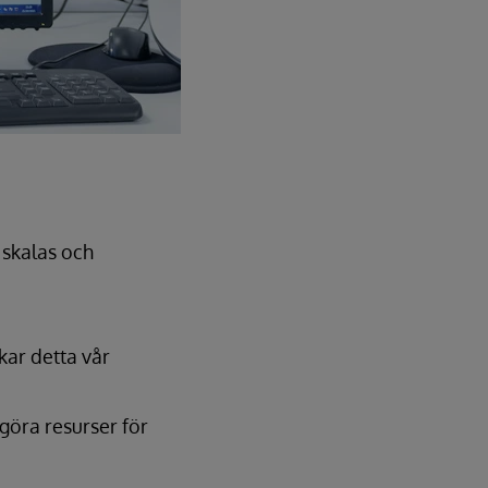
n skalas och
kar detta vår
igöra resurser för