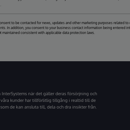
.
consent to be contacted for news, updates and other marketing purposes related to 
ts. In addition, you consent to your business contact information being entered int
ut maintained consistent with applicable data protection laws.
å InterSystems när det gäller deras försörjning och
 våra kunder har tillförlitlig tillgång i realtid till de
som de kan ansluta till, dela och dra insikter från.