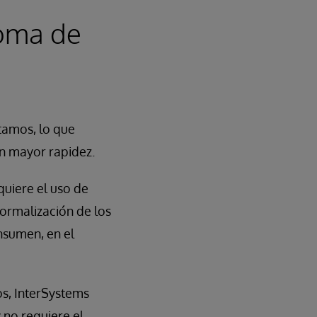
toma de
tamos, lo que
on mayor rapidez.
quiere el uso de
normalización de los
nsumen, en el
os, InterSystems
 no requiere el