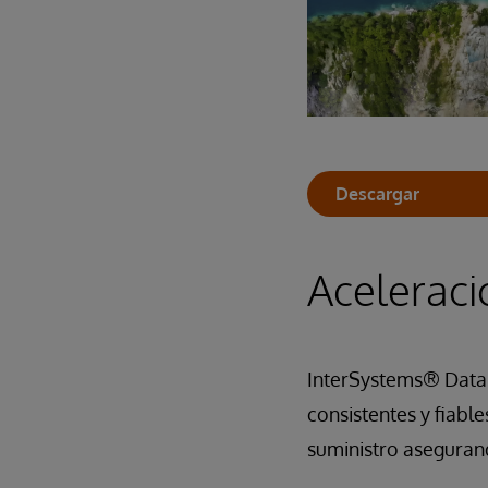
Descargar
Aceleraci
InterSystems® Data 
consistentes y fiabl
suministro asegurand