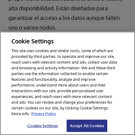
alta disponibilidad. Están diseñadas para
garantizar el acceso a los datos aunque fallen
uno o varios nodos.
Cookie Settings
Casos de uso
This site uses cookies and similar tools, some of which are
provided by third parties, to operate and improve our site,
Son las más adecuadas para aplicaciones que
reach users with relevant content and ads, collect user data
necesitan:
and browsing and activity information. We and these third
parties use the information collected to enable certain
features and functionality, analyze and improve
Escalabilidad para adaptarse al crecimiento
performance, understand more about users and their
interactions with our site, provide personalized user
de los datos y la base de usuarios.
experiences, and reach users with more relevant content
and ads. You can review and change your preferences for
Alta disponibilidad y tolerancia a fallos.
certain cookies on our site, by clicking Cookie Settings.
Acceso de baja latencia entre distintas
More info:
Privacy Policy
regiones.
Cookies Settings
Accept All Cookies