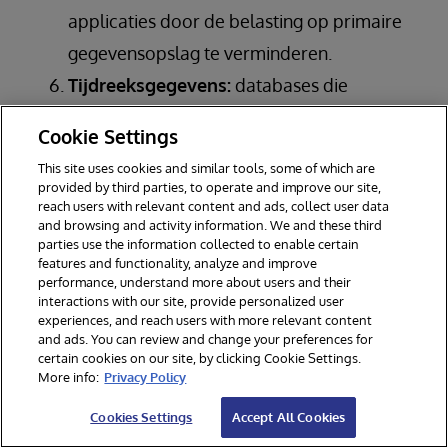
applicaties door de belasting op primaire
gegevensopslag te verminderen.
Tijdreeksgegevens:
databases die
geoptimaliseerd zijn voor
Cookie Settings
tijdreeksgegevens worden gebruikt in
This site uses cookies and similar tools, some of which are
toepassingen die te maken hebben met
provided by third parties, to operate and improve our site,
reach users with relevant content and ads, collect user data
grote hoeveelheden tijdgestampte
and browsing and activity information. We and these third
informatie, zoals IoT-sensoren, financiële
parties use the information collected to enable certain
features and functionality, analyze and improve
handelssystemen en monitoringtools.
performance, understand more about users and their
interactions with our site, provide personalized user
Grafiekdatabases:
Deze gespecialiseerde
experiences, and reach users with more relevant content
databases worden gebruikt om onderling
and ads. You can review and change your preferences for
certain cookies on our site, by clicking Cookie Settings.
verbonden gegevens op te slaan en te
More info:
Privacy Policy
bevragen. Ze zijn vooral nuttig voor sociale
Cookies Settings
Accept All Cookies
netwerken, aanbevelingsmachines en