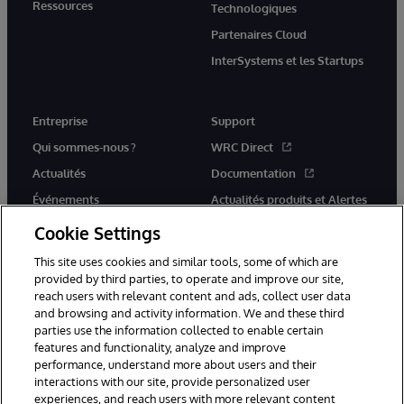
Ressources
Technologiques
Partenaires Cloud
InterSystems et les Startups
Entreprise
Support
Qui sommes-nous ?
WRC Direct
Actualités
Documentation
Événements
Actualités produits et Alertes
Rejoignez-nous
Cookie Settings
This site uses cookies and similar tools, some of which are
provided by third parties, to operate and improve our site,
reach users with relevant content and ads, collect user data
and browsing and activity information. We and these third
parties use the information collected to enable certain
© 1996-2026 InterSystems Corporation, Cambridge, MA. Tous droits
features and functionality, analyze and improve
réservés.
performance, understand more about users and their
interactions with our site, provide personalized user
Mentions légales
experiences, and reach users with more relevant content