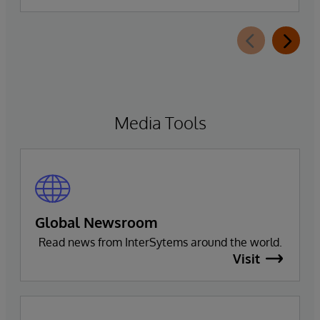
d’InterSystems Data Studio™ AI Assistant, une
nouvelle extension d’InterSystems Data Studio
alimentée par l’IA générative, qui aide les
organisations à comprendre, parcourir,
interroger et visualiser plus facilement leurs
données grâce à des interactions en langage
Media Tools
naturel.
Global Newsroom
Read news from InterSytems around the world.
Visit