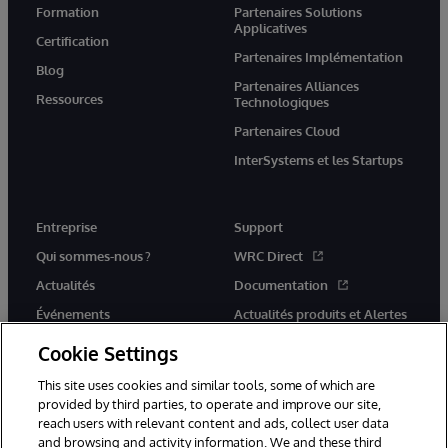
Formation
Partenaires Solutions
Applicatives
Certification
Partenaires Implémentation
Blog
Partenaires Alliances
Ressources
Technologiques
Partenaires Cloud
InterSystems et les Startups
Entreprise
Support
Qui sommes-nous ?
WRC Direct
Actualités
Documentation
Événements
Actualités produits et Alertes
Rejoignez-nous
Cookie Settings
This site uses cookies and similar tools, some of which are
provided by third parties, to operate and improve our site,
reach users with relevant content and ads, collect user data
and browsing and activity information. We and these third