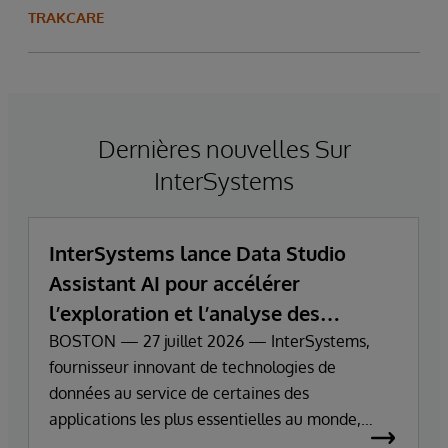
TRAKCARE
Dernières nouvelles Sur
InterSystems
InterSystems lance Data Studio
Assistant AI pour accélérer
l’exploration et l’analyse des
données d’entreprise
BOSTON — 27 juillet 2026 — InterSystems,
fournisseur innovant de technologies de
données au service de certaines des
applications les plus essentielles au monde,
annonce aujourd’hui la disponibilité générale