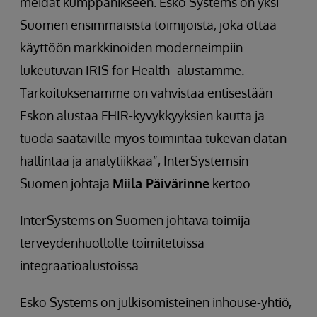
meidät kumppanikseen. Esko Systems on yksi
Suomen ensimmäisistä toimijoista, joka ottaa
käyttöön markkinoiden moderneimpiin
lukeutuvan IRIS for Health -alustamme.
Tarkoituksenamme on vahvistaa entisestään
Eskon alustaa FHIR-kyvykkyyksien kautta ja
tuoda saataville myös toimintaa tukevan datan
hallintaa ja analytiikkaa”, InterSystemsin
Suomen johtaja
Miila Päivärinne
kertoo.
InterSystems on Suomen johtava toimija
terveydenhuollolle toimitetuissa
integraatioalustoissa.
Esko Systems on julkisomisteinen inhouse-yhtiö,