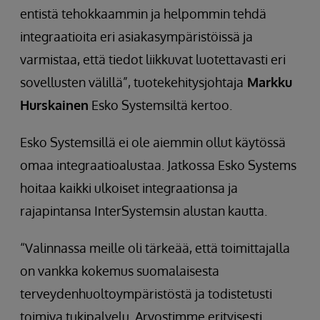
entistä tehokkaammin ja helpommin tehdä
integraatioita eri asiakasympäristöissä ja
varmistaa, että tiedot liikkuvat luotettavasti eri
sovellusten välillä”, tuotekehitysjohtaja
Markku
Hurskainen
Esko Systemsiltä kertoo.
Esko Systemsillä ei ole aiemmin ollut käytössä
omaa integraatioalustaa. Jatkossa Esko Systems
hoitaa kaikki ulkoiset integraationsa ja
rajapintansa InterSystemsin alustan kautta.
“Valinnassa meille oli tärkeää, että toimittajalla
on vankka kokemus suomalaisesta
terveydenhuoltoympäristöstä ja todistetusti
toimiva tukipalvelu. Arvostimme erityisesti