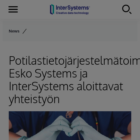
Menu
Skip to content
News
Potilastietojärjestelmätoim
Esko Systems ja
InterSystems aloittavat
yhteistyön