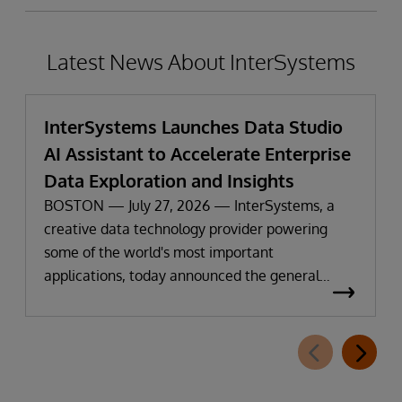
Latest News About InterSystems
InterSystems Launches Data Studio
AI Assistant to Accelerate Enterprise
Data Exploration and Insights
BOSTON — July 27, 2026 — InterSystems, a
creative data technology provider powering
some of the world's most important
applications, today announced the general
availability of InterSystems Data Studio™ AI
Assistant, a new generative AI-powered
extension for InterSystems Data Studio that
helps organizations more easily understand,
navigate, query, and visualize data through