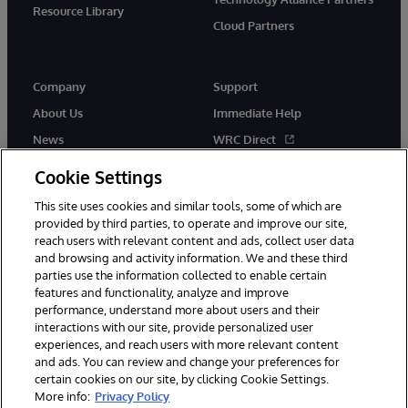
Resource Library
Cloud Partners
Company
Support
About Us
Immediate Help
News
WRC Direct
Events
Documentation
Cookie Settings
Careers
Product Alerts & Advisories
This site uses cookies and similar tools, some of which are
provided by third parties, to operate and improve our site,
reach users with relevant content and ads, collect user data
and browsing and activity information. We and these third
parties use the information collected to enable certain
features and functionality, analyze and improve
performance, understand more about users and their
© 1996-2026 InterSystems Corporation, Cambridge, MA. All Rights
Reserved.
interactions with our site, provide personalized user
experiences, and reach users with more relevant content
Notices/Terms & Conditions
Privacy Statement
Guarantee
and ads. You can review and change your preferences for
Accessibility
certain cookies on our site, by clicking Cookie Settings.
More info:
Privacy Policy