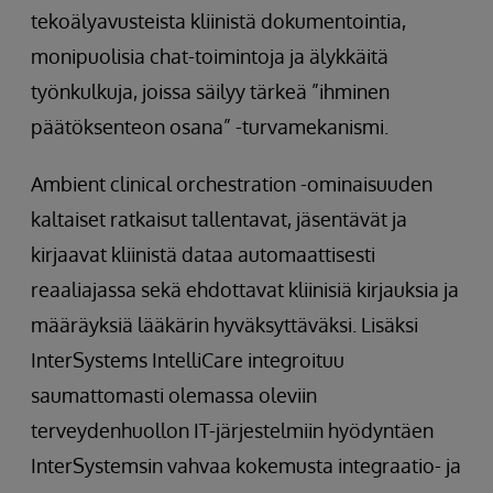
tekoälyavusteista kliinistä dokumentointia,
monipuolisia chat-toimintoja ja älykkäitä
työnkulkuja, joissa säilyy tärkeä ”ihminen
päätöksenteon osana” -turvamekanismi.
Ambient clinical orchestration -ominaisuuden
kaltaiset ratkaisut tallentavat, jäsentävät ja
kirjaavat kliinistä dataa automaattisesti
reaaliajassa sekä ehdottavat kliinisiä kirjauksia ja
määräyksiä lääkärin hyväksyttäväksi. Lisäksi
InterSystems IntelliCare integroituu
saumattomasti olemassa oleviin
terveydenhuollon IT-järjestelmiin hyödyntäen
InterSystemsin vahvaa kokemusta integraatio- ja