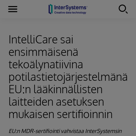
Menu
Skip to content
IntelliCare sai
ensimmäisenä
tekoälynatiivina
potilastietojärjestelmänä
EU:n lääkinnällisten
laitteiden asetuksen
mukaisen sertifioinnin
EU:n MDR-sertifiointi vahvistaa InterSystemsin