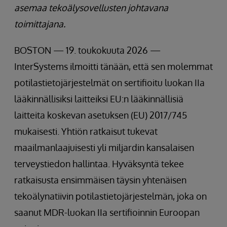
asemaa tekoälysovellusten johtavana
toimittajana.
BOSTON — 19. toukokuuta 2026 —
InterSystems ilmoitti tänään, että sen molemmat
potilastietojärjestelmät on sertifioitu luokan IIa
lääkinnällisiksi laitteiksi EU:n lääkinnällisiä
laitteita koskevan asetuksen (EU) 2017/745
mukaisesti. Yhtiön ratkaisut tukevat
maailmanlaajuisesti yli miljardin kansalaisen
terveystiedon hallintaa. Hyväksyntä tekee
ratkaisusta ensimmäisen täysin yhtenäisen
tekoälynatiivin potilastietojärjestelmän, joka on
saanut MDR-luokan IIa sertifioinnin Euroopan