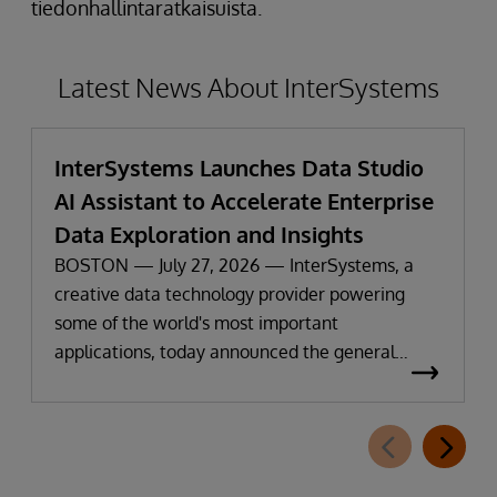
tiedonhallintaratkaisuista.
Latest News About InterSystems
InterSystems Launches Data Studio
AI Assistant to Accelerate Enterprise
Data Exploration and Insights
BOSTON — July 27, 2026 — InterSystems, a
creative data technology provider powering
some of the world's most important
applications, today announced the general
availability of InterSystems Data Studio™ AI
Assistant, a new generative AI-powered
extension for InterSystems Data Studio that
helps organizations more easily understand,
navigate, query, and visualize data through