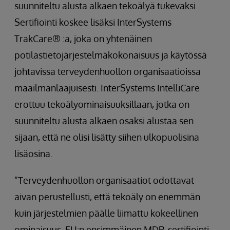
suunniteltu alusta alkaen tekoälyä tukevaksi.
Sertifiointi koskee lisäksi InterSystems
TrakCare® :a, joka on yhtenäinen
potilastietojärjestelmäkokonaisuus ja käytössä
johtavissa terveydenhuollon organisaatioissa
maailmanlaajuisesti. InterSystems IntelliCare
erottuu tekoälyominaisuuksillaan, jotka on
suunniteltu alusta alkaen osaksi alustaa sen
sijaan, että ne olisi lisätty siihen ulkopuolisina
lisäosina.
”Terveydenhuollon organisaatiot odottavat
aivan perustellusti, että tekoäly on enemmän
kuin järjestelmien päälle liimattu kokeellinen
ominaisuus. EU:n ensimmäinen MDR-sertifiointi