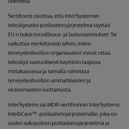
unionissa.
Sertifiointi osoittaa, että InterSystemsin
tekoälynatiivi potilastietojärjestelmä täyttää
EU:n tiukat turvallisuus- ja laatuvaatimukset. Se
vaikuttaa merkittävästi siihen, miten
terveydenhuollon organisaatiot voivat ottaa
tekoälyä vastuullisesti käyttöön laajassa
mittakaavassa ja samalla vahvistaa
terveydenhuollon ammattilaisten ja
viranomaisten luottamusta.
InterSystems sai MDR-sertifioinnin InterSystems
IntelliCare™ -potilastietojärjestelmälle, joka on
uuden sukupolven potilastietojärjestelmä ja