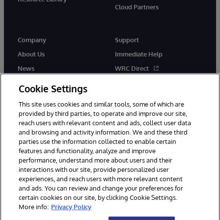
Cloud Partners
Company
Support
About Us
Immediate Help
News
WRC Direct
Events
Documentation
Cookie Settings
Careers
Product Alerts & Advisories
This site uses cookies and similar tools, some of which are
provided by third parties, to operate and improve our site,
reach users with relevant content and ads, collect user data
and browsing and activity information. We and these third
parties use the information collected to enable certain
features and functionality, analyze and improve
performance, understand more about users and their
© 1996-2026 InterSystems Corporation, Cambridge, MA. All Rights
Reserved.
interactions with our site, provide personalized user
experiences, and reach users with more relevant content
Notices/Terms & Conditions
Privacy Statement
Guarantee
and ads. You can review and change your preferences for
Accessibility
certain cookies on our site, by clicking Cookie Settings.
More info:
Privacy Policy