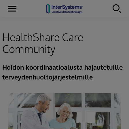
Menu
Skip to content
HealthShare Care
Community
Hoidon koordinaatioalusta hajautetuille
terveydenhuoltojärjestelmille