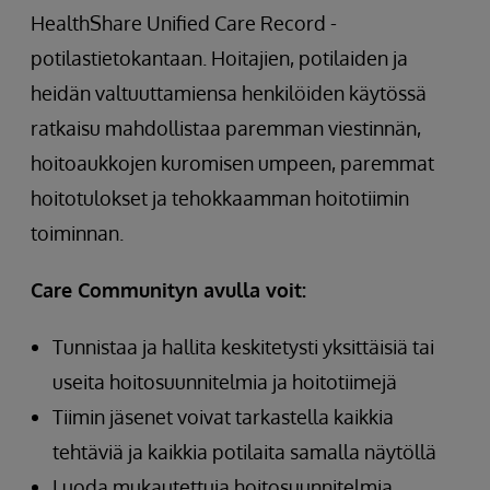
HealthShare Unified Care Record -
potilastietokantaan. Hoitajien, potilaiden ja
heidän valtuuttamiensa henkilöiden käytössä
ratkaisu mahdollistaa paremman viestinnän,
hoitoaukkojen kuromisen umpeen, paremmat
hoitotulokset ja tehokkaamman hoitotiimin
toiminnan.
Care Communityn avulla voit:
Tunnistaa ja hallita keskitetysti yksittäisiä tai
useita hoitosuunnitelmia ja hoitotiimejä
Tiimin jäsenet voivat tarkastella kaikkia
tehtäviä ja kaikkia potilaita samalla näytöllä
Luoda mukautettuja hoitosuunnitelmia