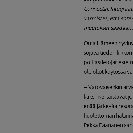
Connectin. Integraat
varmistaa, että sote-
muutokset saadaan ho
Oma Hämeen hyvinvoi
sujuva tiedon liikku
potilastietojärjeste
ole ollut käytössä v
– Varovaisenkin arv
kaksinkertaistuvat j
enää järkevää resurs
huolettoman hallinna
Pekka Paananen san