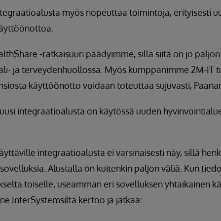
graatioalusta myös nopeuttaa toimintoja, erityisesti uu
käyttöönottoa.
lthShare -ratkaisuun päädyimme, sillä siitä on jo paljo
ali- ja terveydenhuollossa. Myös kumppanimme 2M-IT t
nsiosta käyttöönotto voidaan toteuttaa sujuvasti, Paana
 uusi integraatioalusta on käytössä uuden hyvinvointialu
yttäville integraatioalusta ei varsinaisesti näy, sillä hen
ovelluksia. Alustalla on kuitenkin paljon väliä. Kun tiedot
ukselta toiselle, useamman eri sovelluksen yhtaikainen k
nne InterSystemsiltä kertoo ja jatkaa: