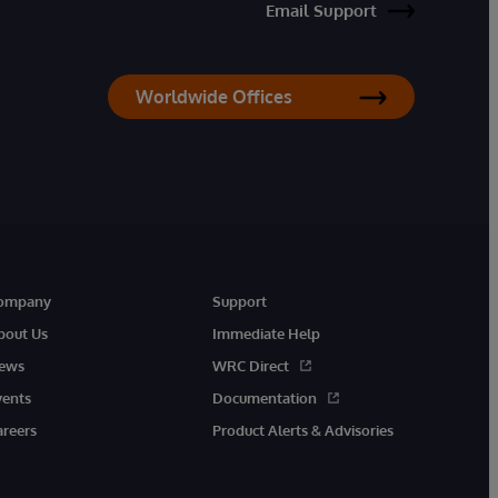
Email Support
Worldwide Offices
ompany
Support
bout Us
Immediate Help
ews
WRC Direct
vents
Documentation
areers
Product Alerts & Advisories