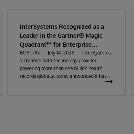
InterSystems Recognized as a
Leader in the Gartner® Magic
Quadrant™ for Enterprise
Electronic Health Records
BOSTON — July 14, 2026 — InterSystems,
a creative data technology provider
powering more than one billion health
records globally, today announced it has
been recognized as a Leader in the 2026
Gartner Magic Quadrant for Enterprise
Electronic Health Records (EHR).