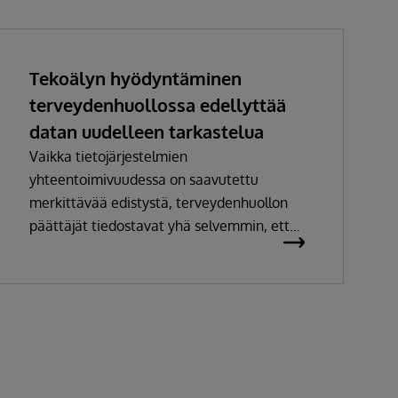
Tekoälyn hyödyntäminen
terveydenhuollossa edellyttää
datan uudelleen tarkastelua
Vaikka tietojärjestelmien
yhteentoimivuudessa on saavutettu
merkittävää edistystä, terveydenhuollon
päättäjät tiedostavat yhä selvemmin, ettei
pelkkä tiedon siirtäminen järjestelmästä
toiseen enää riitä. Jotta dataa voidaan
hyödyntää tehokkaasti analytiikassa ja
tekoälyllä, sen on oltava laadukasta,
yhtenäistä ja helposti hyödynnettävässä
muodossa.