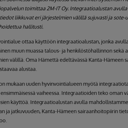
iopalvelun toimittaa 2M-IT Oy. Integraatioalustan avulla
tiedot liikkuvat eri järjestelmien välillä sujuvasti ja sot
idettua hallitusti.
ntialue ottaa käyttöön integraatioalustan, jonka avull
minen muun muassa talous- ja henkilöstöhallinnon sekä a
lmien välillä. Oma Hämettä edeltävässä Kanta-Hämeen sai
astaavaa alustaa.
ion mukaan uuden hyvinvointialueen myötä integraati
o ensimmäisessä vaiheessa. Integraatioiden teko oman väe
sien käyttöä. Integraatioalustan avulla mahdollistamme
n ja jatkuvuuden, Kanta-Hämeen sairaanhoitopiirin tieto
oo.