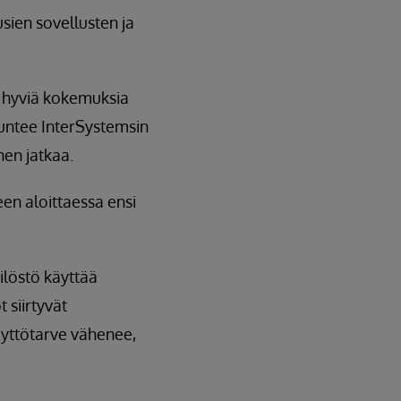
sien sovellusten ja
n hyviä kokemuksia
untee InterSystemsin
nen jatkaa.
een aloittaessa ensi
kilöstö käyttää
 siirtyvät
äyttötarve vähenee,