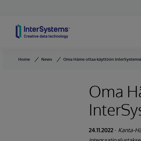
Skip to content
Home
News
Oma Häme ottaa käyttöön InterSystemsin
Oma Hä
InterSy
24.11.2022
-
Kanta-Hä
integraatioalustaks