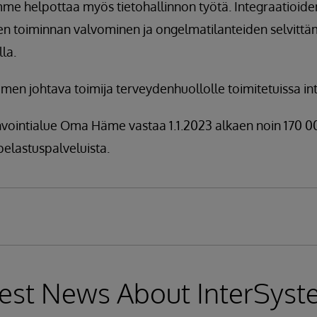
mme helpottaa myös tietohallinnon työtä. Integraatioid
iiden toiminnan valvominen ja ongelmatilanteiden selvitt
lla.
en johtava toimija terveydenhuollolle toimitetuissa int
ointialue Oma Häme vastaa 1.1.2023 alkaen noin 170 
 pelastuspalveluista.
est News About InterSys