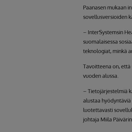
Paanasen mukaan inte
sovellusversioiden 
– InterSystemsin Hea
suomalaisessa sosia
teknologiat, minkä a
Tavoitteena on, että
vuoden alussa.
– Tietojärjestelmiä kä
alustaa hyödyntäviä s
luotettavasti sovell
johtaja Miila Päiväri