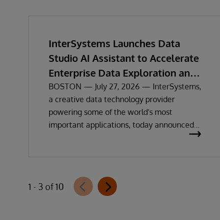
InterSystems Launches Data
Studio AI Assistant to Accelerate
Enterprise Data Exploration and
Insights
BOSTON — July 27, 2026 — InterSystems,
a creative data technology provider
powering some of the world's most
important applications, today announced
the general availability of InterSystems
Data Studio™ AI Assistant, a new
generative AI-powered extension for
InterSystems Data Studio that helps
1 - 3 of 10
organizations more easily understand,
navigate, query, and visualize data through
natural language interactions.