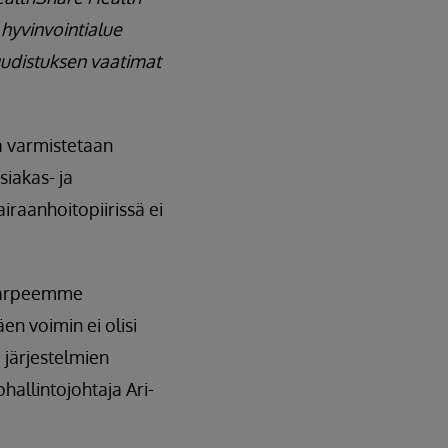
 hyvinvointialue
e-uudistuksen vaatimat
a varmistetaan
siakas- ja
raanhoitopiirissä ei
otarpeemme
n voimin ei olisi
 järjestelmien
hallintojohtaja Ari-