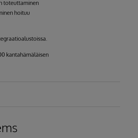
en toteuttaminen
äminen hoituu
egraatioalustoissa.
000 kantahämäläisen
tems