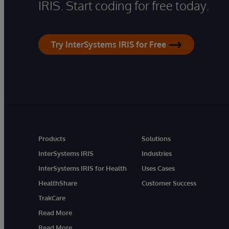
IRIS. Start coding for free today.
Try InterSystems IRIS for Free
Products
Solutions
InterSystems IRIS
Industries
InterSystems IRIS for Health
Uses Cases
HealthShare
Customer Success
TrakCare
Read More
Read More