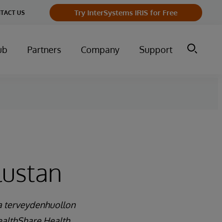
Try InterSystems IRIS for Free
TACT US
ub
Partners
Company
Support
lustan
a terveydenhuollon
ealthShare Health