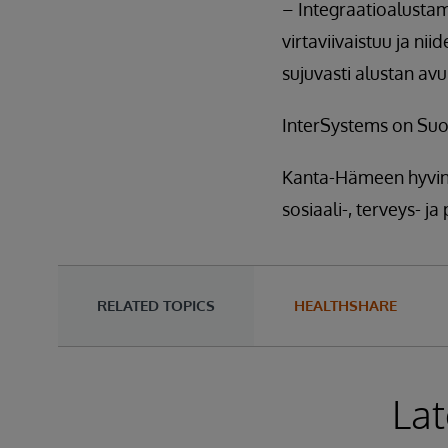
– Integraatioalusta
virtaviivaistuu ja n
sujuvasti alustan avu
InterSystems on Suom
Kanta-Hämeen hyvinv
sosiaali-, terveys- ja
RELATED TOPICS
HEALTHSHARE
Lat