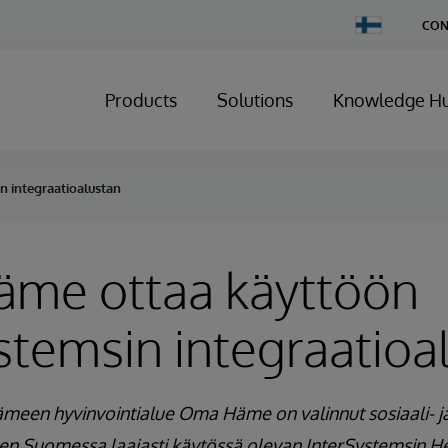
Change
CON
Country
Products
Solutions
Knowledge H
 integraatioalustan
me ottaa käyttöön
stemsin integraatioa
meen hyvinvointialue Oma Häme on valinnut sosiaali- j
een Suomessa laajasti käytössä olevan InterSystemsin H