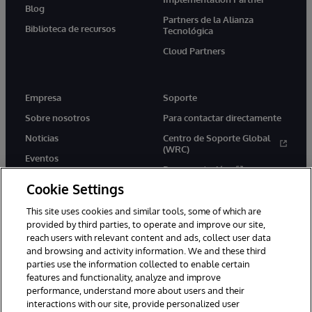
Blog
Partners de la Alianza
Biblioteca de recursos
Tecnológica
Cloud Partners
Empresa
Soporte
Sobre nosotros
Para contactar directamente
Noticias
Centro de Soporte Global
(WRC)
Eventos
Documentación
Empleo
Cookie Settings
Product Alerts &amp;
Advisories
This site uses cookies and similar tools, some of which are
provided by third parties, to operate and improve our site,
reach users with relevant content and ads, collect user data
and browsing and activity information. We and these third
parties use the information collected to enable certain
features and functionality, analyze and improve
performance, understand more about users and their
1996-2026 InterSystems Corporation, Boston, MA. Todos los
interactions with our site, provide personalized user
derechos reservados.