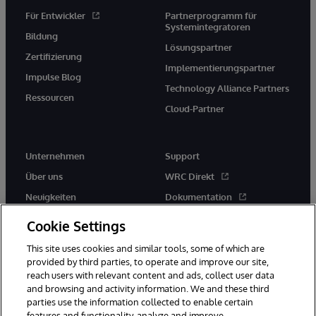
Für Entwickler
Partnerprogramm für
Systemintegratoren
Bildung
Lösungspartner
Zertifizierung
Implementierungspartner
Impulse Blog
Technology Alliance Partners
Ressourcen
Cloud-Partner
Unternehmen
Support
Über uns
WRC Direkt
Neuigkeiten
Dokumentation
Veranstaltungen
Produktwarnungen und -
Cookie Settings
hinweise
Karriere
This site uses cookies and similar tools, some of which are
provided by third parties, to operate and improve our site,
reach users with relevant content and ads, collect user data
and browsing and activity information. We and these third
parties use the information collected to enable certain
features and functionality, analyze and improve