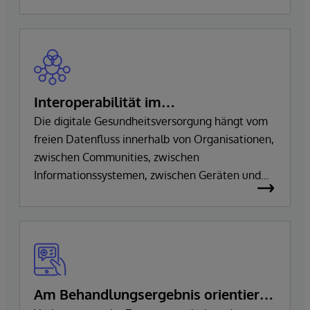
Interoperabilität im
Gesundheitswesen
Die digitale Gesundheitsversorgung hängt vom
freien Datenfluss innerhalb von Organisationen,
zwischen Communities, zwischen
Informationssystemen, zwischen Geräten und
Apps sowie zwischen Gesundheitsdienstleistern
und Innovatoren ab. Alle Gesundheitslösungen
von InterSystems basieren auf einem
gemeinsamen Set von
Interoperabilitätsdiensten, die praktisch alle
wichtigen Gesundheitsstandards unterstützen.
Am Behandlungsergebnis orientierte