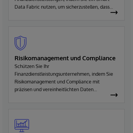
Data Fabric nutzen, um sicherzustellen, dass
Ihre Informationen sowohl aktuell als auch
korrekt sind.
Risikomanagement und Compliance
Schützen Sie Ihr
Finanzdienstleistungsunternehmen, indem Sie
Risikomanagement und Compliance mit
präzisen und vereinheitlichten Daten
unterstützen. InterSystems bietet einen Self-
Service-Zugang, ergänzt die bestehende
Infrastruktur und integriert die Daten in einer
sicheren Umgebung.