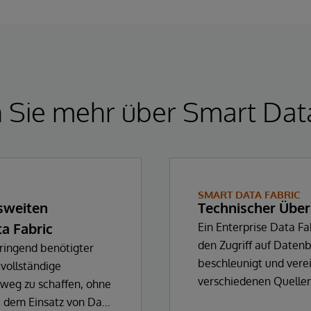
 Sie mehr über Smart Dat
SMART DATA FABRIC
sweiten
Technischer Über
a Fabric
Ein Enterprise Data Fab
den Zugriff auf Date
dringend benötigter
beschleunigt und verei
 vollständige
verschiedenen Quellen
weg zu schaffen, ohne
Bedarf, um sie für ei
t dem Einsatz von Data