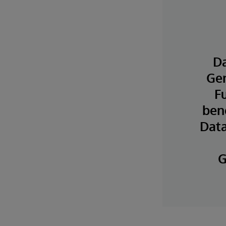
Da
Gen
F
ben
Data
G