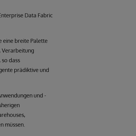
Enterprise Data Fabric
 eine breite Palette
, Verarbeitung
, so dass
gente prädiktive und
-Anwendungen und -
sherigen
arehouses,
en müssen.