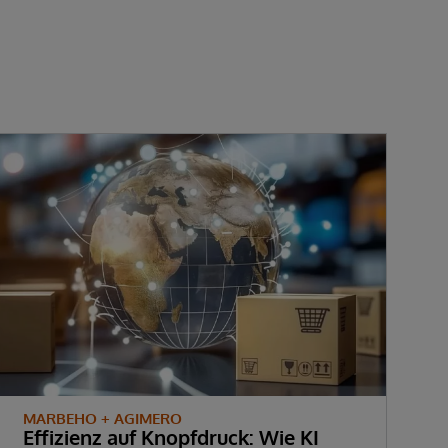
MARBEHO + AGIMERO
Effizienz auf Knopfdruck: Wie KI
E