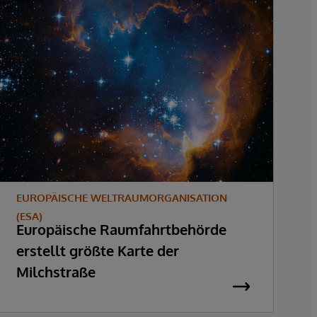
EUROPÄISCHE WELTRAUMORGANISATION
C
D
(ESA)
Europäische Raumfahrtbehörde
v
erstellt größte Karte der
Milchstraße