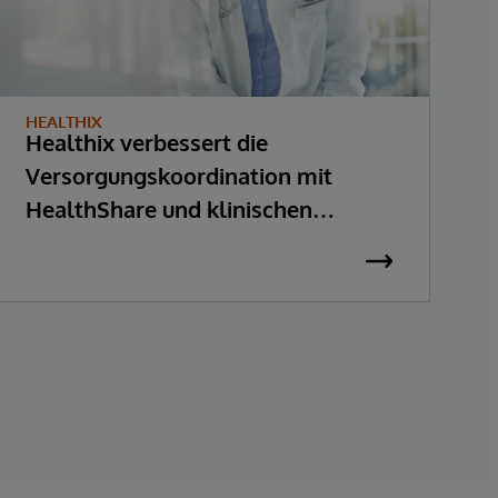
HEALTHIX
N
Healthix verbessert die
N
Versorgungskoordination mit
M
HealthShare und klinischen
I
Warnungen in Echtzeit
P