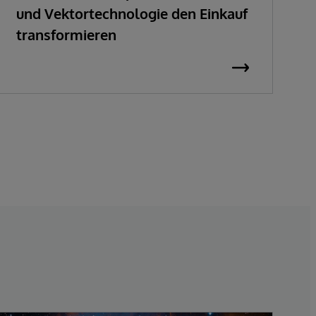
und Vektortechnologie den Einkauf
transformieren
I
t