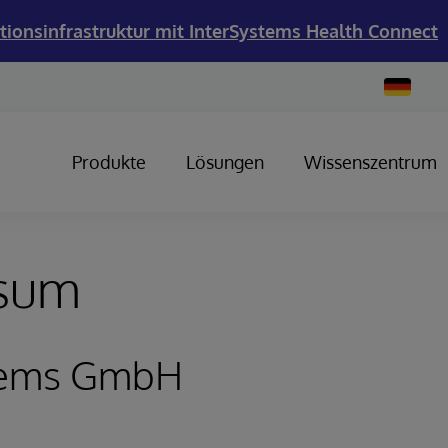
tionsinfrastruktur mit InterSystems Health Connect
Change
Country
Produkte
Lösungen
Wissenszentrum
sum
tems GmbH