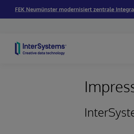
FEK Neumünster modernisiert zentrale Integra
Skip to content
Impres
InterSys