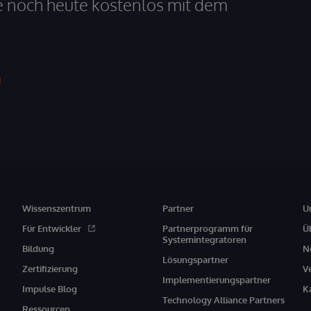
e noch heute kostenlos mit dem
Wissenszentrum
Partner
U
Für Entwickler
Partnerprogramm für
Ü
Systemintegratoren
Bildung
N
Lösungspartner
Zertifizierung
V
Implementierungspartner
Impulse Blog
K
Technology Alliance Partners
Ressourcen