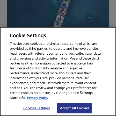
Cookie Settings
This site uses cookies and similar tools, some of which are
provided by third parties, to operate and improve our site,
reach users with relevant content and ads, collect user data
and browsing and activity information. We and these third
INTERSYSTEMS DATA STUDIO – SUPPLY
parties use the information collected to enable certain
features and functionality, analyze and improve
CHAIN
performance, understand more about users and their
interactions with our site, provide personalized user
InterSystems Data
experiences, and reach users with more relevant content
and ads. You can review and change your preferences for
Studio mit Supply-Chain-
certain cookies on our site, by clicking Cookie Settings.
More info:
Privacy Policy
Modul: Überblick
Cookies Settings
Accept All Cookies