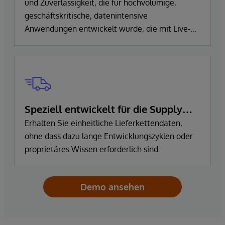
und Zuverlässigkeit, die für hochvolumige,
geschäftskritische, datenintensive
Anwendungen entwickelt wurde, die mit Live-
Datenquellen verbunden sind und dadurch die
Latenzzeiten minimieren.
Speziell entwickelt für die Supply
Chain
Erhalten Sie einheitliche Lieferkettendaten,
ohne dass dazu lange Entwicklungszyklen oder
proprietäres Wissen erforderlich sind.
Demo ansehen