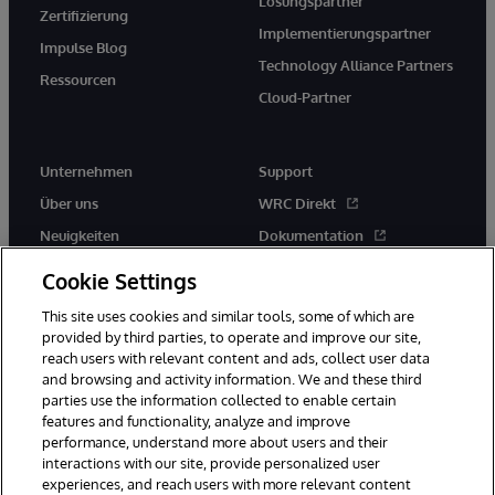
Lösungspartner
Zertifizierung
Implementierungspartner
Impulse Blog
Technology Alliance Partners
Ressourcen
Cloud-Partner
Unternehmen
Support
Über uns
WRC Direkt
Neuigkeiten
Dokumentation
Veranstaltungen
Produktwarnungen und -
Cookie Settings
hinweise
Karriere
This site uses cookies and similar tools, some of which are
provided by third parties, to operate and improve our site,
reach users with relevant content and ads, collect user data
and browsing and activity information. We and these third
parties use the information collected to enable certain
features and functionality, analyze and improve
performance, understand more about users and their
© 1996-2026 InterSystems Corporation, Boston, MA. Alle Rechte
vorbehalten.
interactions with our site, provide personalized user
experiences, and reach users with more relevant content