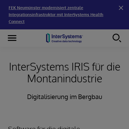
FEK Neumünster modernisiert zentrale
Integrationsinfrastruktur mit InterSystems Health
Connect
Menu
Skip to content
InterSystems IRIS für die
Montanindustrie
Digitalisierung im Bergbau
Software für die digitale