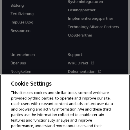
Systemintegratoren
Bildung
Lösungspartner
Zertifizierung
Implementierungspartner
Impulse Blog
Technology Alliance Partners
Ressourcen
Cloud-Partner
Unternehmen
Support
Über uns
WRC Direkt
Neuigkeiten
Dokumentation
Veranstaltungen
Produktwarnungen und -
Cookie Settings
hinweise
Karriere
This site uses cookies and similar tools, some of which are
provided by third parties, to operate and improve our site,
reach users with relevant content and ads, collect user data
and browsing and activity information. We and these third
parties use the information collected to enable certain
features and functionality, analyze and improve
performance, understand more about users and their
© 1996-2026 InterSystems Corporation, Boston, MA. Alle Rechte