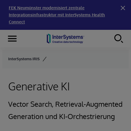
FEK Neumünster modernisiert zentrale
Integrationsinfrastruktur mit InterSystems Health
Connect
Menu
Skip to content
InterSystems IRIS
Generative KI
Vector Search, Retrieval-Augmented
Generation und KI-Orchestrierung