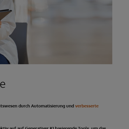
se
heitswesen durch Automatisierung und
verbesserte
tiv auf auf Generativer KI basierende Tools, um das