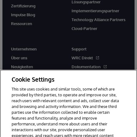
Lösungspartner
Zertifizierung
Implementierungspartner
Impulse Blog
Technology Alliance Partners
Ressourcen
Cloud-Partner
Unternehmen
Support
Über uns
WRC Direkt
Neuigkeiten
Dokumentation
Veranstaltungen
Produktwarnungen und -
Cookie Settings
hinweise
Karriere
This site uses cookies and similar tools, some of which are
provided by third parties, to operate and improve our site,
reach users with relevant content and ads, collect user data
and browsing and activity information. We and these third
parties use the information collected to enable certain
features and functionality, analyze and improve
performance, understand more about users and their
© 1996-2026 InterSystems Corporation, Boston, MA. Alle Rechte
vorbehalten.
interactions with our site, provide personalized user
experiences, and reach users with more relevant content