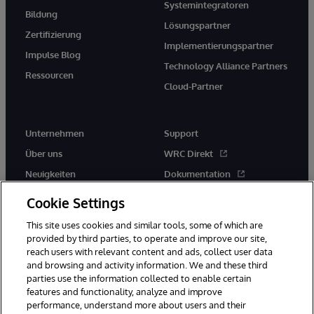
Systemintegratoren
Bildung
Lösungspartner
Zertifizierung
Implementierungspartner
Impulse Blog
Technology Alliance Partners
Ressourcen
Cloud-Partner
Unternehmen
Support
Über uns
WRC Direkt
Neuigkeiten
Dokumentation
Veranstaltungen
Produktwarnungen und -
Cookie Settings
hinweise
Karriere
This site uses cookies and similar tools, some of which are
provided by third parties, to operate and improve our site,
reach users with relevant content and ads, collect user data
and browsing and activity information. We and these third
parties use the information collected to enable certain
features and functionality, analyze and improve
performance, understand more about users and their
© 1996-2026 InterSystems Corporation, Boston, MA. Alle Rechte